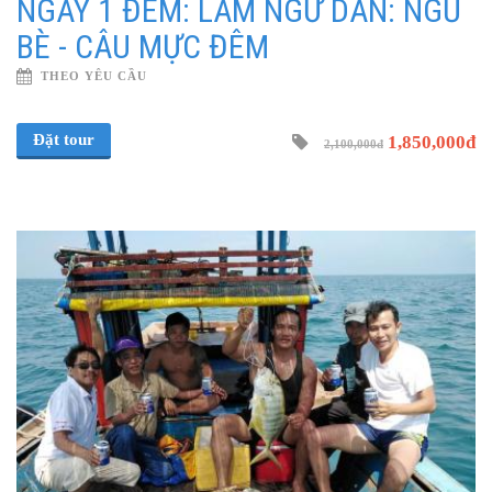
NGÀY 1 ĐÊM: LÀM NGƯ DÂN: NGỦ
BÈ - CÂU MỰC ĐÊM
THEO YÊU CẦU
Đặt tour
1,850,000đ
2,100,000đ