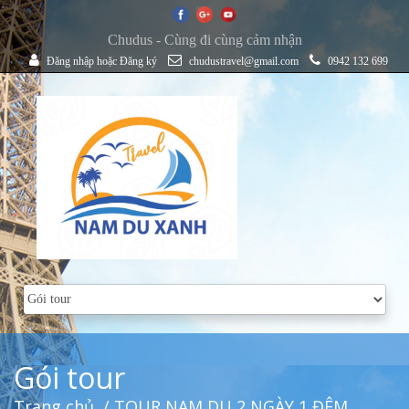
Chudus - Cùng đi cùng cảm nhận
Đăng nhập
hoặc
Đăng ký
chudustravel@gmail.com
0942 132 699
Gói tour
Trang chủ
/ TOUR NAM DU 2 NGÀY 1 ĐÊM