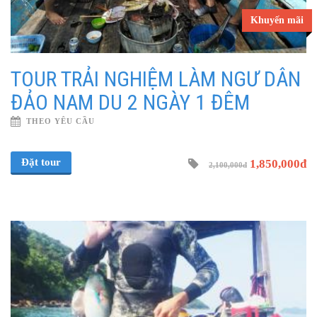
Khuyến mãi
TOUR TRẢI NGHIỆM LÀM NGƯ DÂN
ĐẢO NAM DU 2 NGÀY 1 ĐÊM
THEO YÊU CẦU
Đặt tour
1,850,000đ
2,100,000đ