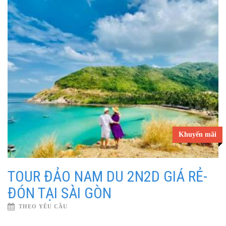
Khuyến mãi
TOUR ĐẢO NAM DU 2N2D GIÁ RẺ-
ĐÓN TẠI SÀI GÒN
THEO YÊU CẦU