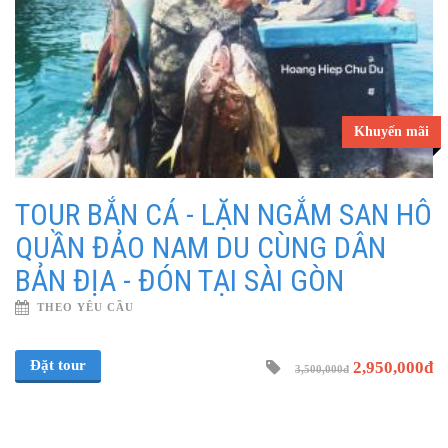
Khuyến mãi
TOUR BẮN CÁ - LẶN NGẮM SAN HÔ
QUẦN ĐẢO NAM DU CÙNG DÂN
BẢN ĐỊA - ĐÓN TẠI SÀI GÒN
THEO YÊU CẦU
Đặt tour
2,950,000đ
3,500,000đ