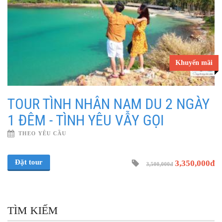
Khuyến mãi
TOUR TÌNH NHÂN NAM DU 2 NGÀY
1 ĐÊM - TÌNH YÊU VẪY GỌI
THEO YÊU CẦU
Đặt tour
3,350,000đ
3,500,000đ
TÌM KIẾM