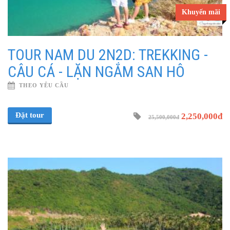
Khuyến mãi
TOUR NAM DU 2N2D: TREKKING -
CÂU CÁ - LẶN NGẮM SAN HÔ
THEO YÊU CẦU
Đặt tour
2,250,000đ
25,500,000đ