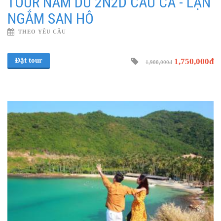
TOUR NAM DU 2N2D CÂU CÁ - LẶN
NGẮM SAN HÔ
THEO YÊU CẦU
Đặt tour
1,750,000đ
1,900,000đ