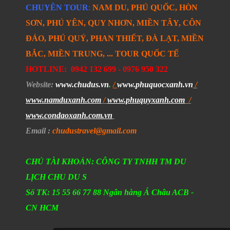
CHUYÊN TOUR
:
NAM DU, PHÚ QUỐC, HÒN
SƠN, PHÚ YÊN, QUY NHƠN, MIỀN TÂY, CÔN
ĐẢO, PHÚ QUÝ, PHAN THIẾT, ĐÀ LẠT, MIỀN
BẮC, MIỀN TRUNG, ... TOUR QUỐC TẾ
HOTLINE:
0942 132 699 -
0976 950 322
Website
:
www.chudus.vn
.
/
www.phuquocxanh.vn
/
www.namduxanh.com
/
www.phuquyxanh.com
/
www.condaoxanh.com.vn
Email
:
chudustravel
@gmail.com
CHỦ TÀI KHOẢN: CÔNG TY TNHH TM DU
LỊCH CHU DU S
Số TK: 15 55 66 77 88 Ngân hàng Á Châu ACB -
CN HCM