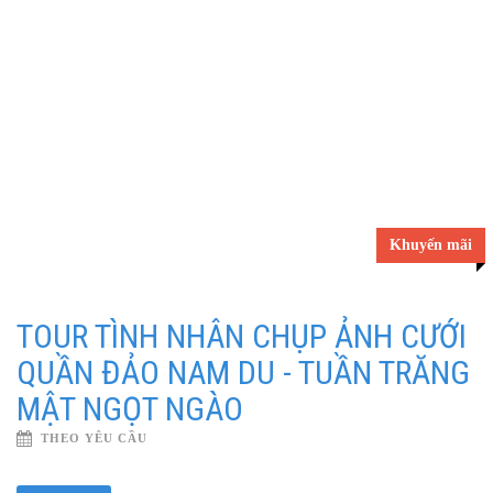
Khuyến mãi
TOUR TÌNH NHÂN CHỤP ẢNH CƯỚI
QUẦN ĐẢO NAM DU - TUẦN TRĂNG
MẬT NGỌT NGÀO
THEO YÊU CẦU