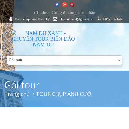
Chudus - Cùng đi cùng cảm nhận
Đăng nhập
hoặc
Đăng ký
chudustravel@gmail.com
0942 132 699
Gói tour
Trang chủ
/ TOUR CHỤP ẢNH CƯỚI